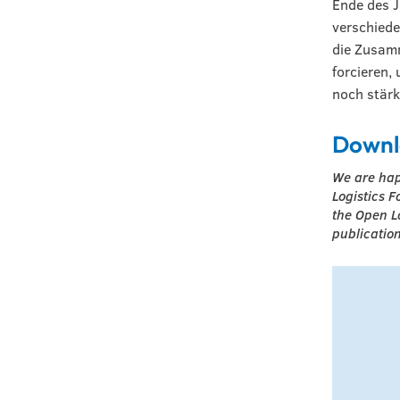
Ende des J
verschied
die Zusam
forcieren,
noch stärk
Downl
We are hap
Logistics F
the Open L
publication