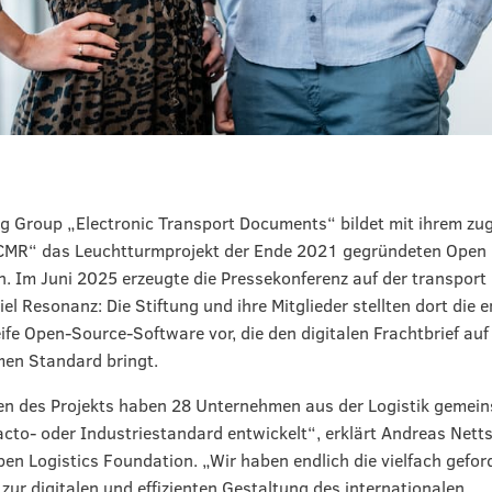
g Group „Electronic Transport Documents“ bildet mit ihrem zu
eCMR“ das Leuchtturmprojekt der Ende 2021 gegründeten Open 
. Im Juni 2025 erzeugte die Pressekonferenz auf der transport l
el Resonanz: Die Stiftung und ihre Mitglieder stellten dort die e
eife Open-Source-Software vor, die den digitalen Frachtbrief auf
en Standard bringt.
 des Projekts haben 28 Unternehmen aus der Logistik gemeins
acto- oder Industriestandard entwickelt“, erklärt Andreas Netts
en Logistics Foundation. „Wir haben endlich die vielfach gefor
zur digitalen und effizienten Gestaltung des internationalen