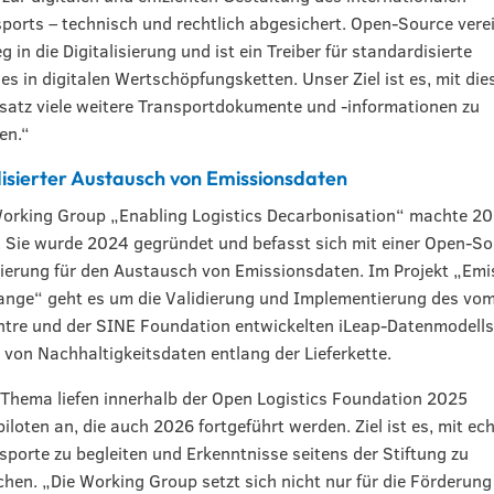
ports – technisch und rechtlich abgesichert. Open-Source vere
g in die Digitalisierung und ist ein Treiber für standardisierte
s in digitalen Wertschöpfungsketten. Unser Ziel ist es, mit di
atz viele weitere Transportdokumente und -informationen zu
ren.“
isierter Austausch von Emissionsdaten
Working Group „Enabling Logistics Decarbonisation“ machte 2
. Sie wurde 2024 gegründet und befasst sich mit einer Open-So
erung für den Austausch von Emissionsdaten. Im Projekt „Emi
ange“ geht es um die Validierung und Implementierung des vo
ntre und der SINE Foundation entwickelten iLeap-Datenmodells
von Nachhaltigkeitsdaten entlang der Lieferkette.
Thema liefen innerhalb der Open Logistics Foundation 2025
iloten an, die auch 2026 fortgeführt werden. Ziel ist es, mit ec
sporte zu begleiten und Erkenntnisse seitens der Stiftung zu
ichen. „Die Working Group setzt sich nicht nur für die Förderung