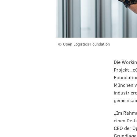
© Open Logistics Foundation
Die Workin
Projekt „
Foundation
München vi
industrier
gemeinsam
„Im Rahmen
einen De-f
CEO der Op
Grundlage 