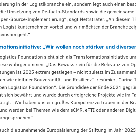
ierung in der Logistikbranche ein, sondern legt auch einen be
die Umsetzung von De-facto-Standards sowie die gemeinsame, f
Open-Source-Implementierung“, sagt Nettsträter. „An diesem 
 Logistikunternehmen vorbei und wir möchten der Branche zei
meinsam geht.“
ationsinitiative: „Wir wollen noch stärker und divers
ogistics Foundation sieht sich als Transformationsinitiative un
diese wahrgenommen: „Das Bewusstsein für die Relevanz von O
ungen ist 2025 extrem gestiegen – nicht zuletzt im Zusammen
n wie digitaler Souveränität und Resilienz“, resümiert Carina 
en Logistics Foundation“. Die Grundidee der Ende 2021 gegr
at sich bewährt und wurde durch erfolgreiche Projekte wie im Fa
tigt. „Wir haben uns ein großes Kompetenzvertrauen in der B
 und werden bei Themen wie dem eCMR, eFTI oder anderen Digi
 angesprochen.“
 auch die zunehmende Europäisierung der Stiftung im Jahr 202