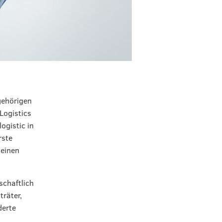
gehörigen
Logistics
ogistic in
rste
 einen
chaftlich
träter,
derte