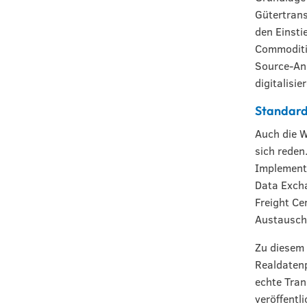
Gütertrans
den Einstie
Commoditie
Source-Ans
digitalisie
Standard
Auch die 
sich reden
Implementi
Data Exch
Freight Ce
Austausch 
Zu diesem 
Realdatenp
echte Tran
veröffentl