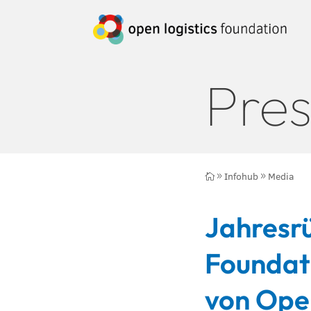
Pres
Infohub
Media

9
9
Jahresrü
Foundati
von Ope