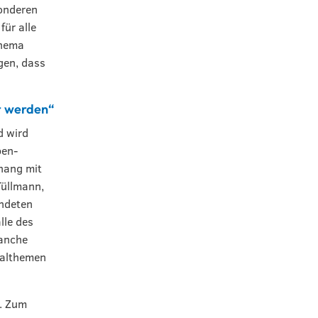
sonderen
ür alle
Thema
gen, dass
er werden“
d wird
pen-
hang mit
Tüllmann,
ündeten
lle des
ranche
talthemen
5. Zum