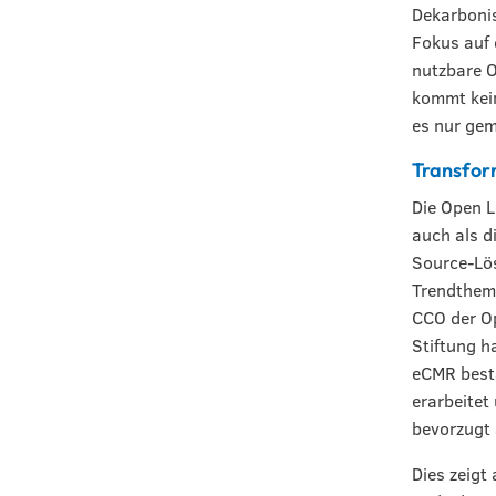
Dekarbonis
Fokus auf 
nutzbare 
kommt kein
es nur ge
Transform
Die Open L
auch als 
Source-Lös
Trendtheme
CCO der Op
Stiftung h
eCMR bestä
erarbeitet
bevorzugt
Dies zeigt