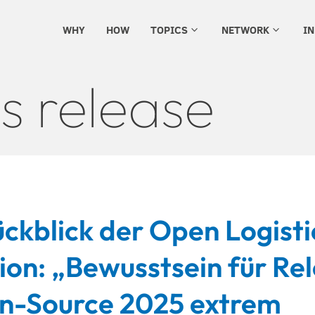
WHY
HOW
TOPICS
NETWORK
I
3
3
s release
ckblick der Open Logisti
on: „Bewusstsein für Re
n-Source 2025 extrem