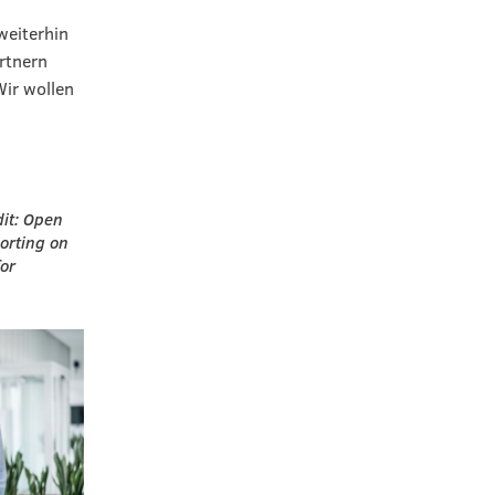
weiterhin
rtnern
Wir wollen
dit: Open
porting on
for