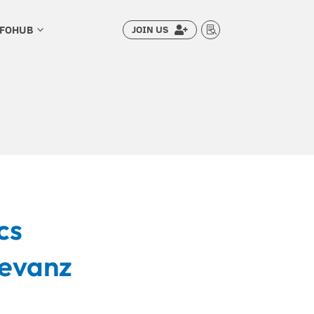
NFOHUB
JOIN US
3


cs
levanz