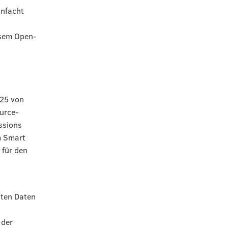
infacht
esem Open-
025 von
urce-
ssions
m Smart
 für den
hten Daten
 der