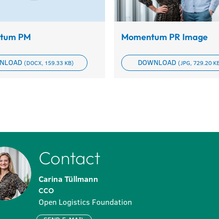
tum PM
Momentum PR Image
NLOAD
DOWNLOAD
(DOCX, 159.33 KB)
(JPG, 729.20 K
Contact
Carina Tüllmann
CCO
Open Logistics Foundation