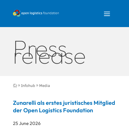
a
Press
release
Infohub
Media

9
9
Zunarelli als erstes juristisches Mitglied
der Open Logistics Foundation
25 June 2026