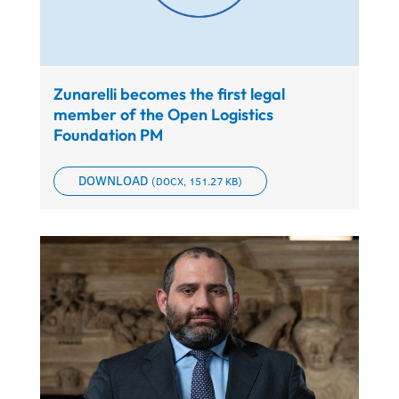
Zunarelli becomes the first legal
member of the Open Logistics
Foundation PM
DOWNLOAD
(DOCX, 151.27 KB)